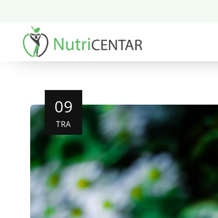
09
TRA