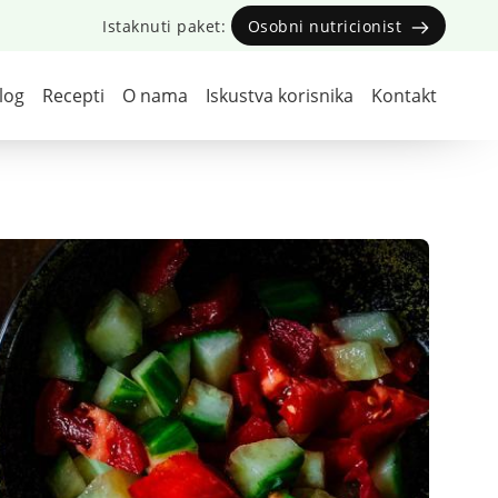
Istaknuti paket:
Osobni nutricionist
log
Recepti
O nama
Iskustva korisnika
Kontakt