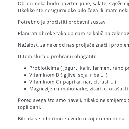
Obroci neka budu povrtne juhe, salate, svježe ci
Ukoliko ste nesigurni oko bilo čega ili imate n
Potrebno je pročistiti probavni sustav!
Planirati obroke tako da nam se količina zeleno
Nažalost, za neke od nas proljeće znači i proble
U tom slučaju prehranu obogatiti:
Probioticima ( jogurt, kefir, fermentirano po
Vitaminom D ( gljive, soja, riba ... )
Vitaminom C ( paprika, nar, citrusi ... )
Magnezijem ( mahunarke, žitarice, orašasti p
Pored svega što smo naveli, nikako ne smijemo z
topli dani.
Bilo da se odlučimo za vodu u koju ćemo dodati o