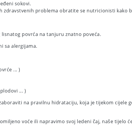
jeđeni sokovi.
ekih zdravstvenih problema obratite se nutricionisti kak
g lisnatog povrća na tanjuru znatno poveća.
mi sa alergijama.
vrće ... )
lodovi ... )
aboraviti na pravilnu hidrataciju, koja je tijekom cijel
miljeno voće ili napravimo svoj ledeni čaj, naše tijelo ć