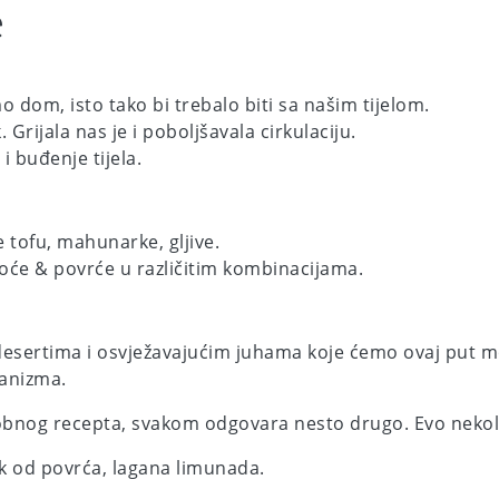
e
dom, isto tako bi trebalo biti sa našim tijelom.
. Grijala nas je i poboljšavala cirkulaciju.
i buđenje tijela.
 tofu, mahunarke, gljive.
, voće & povrće u različitim kombinacijama.
 desertima i osvježavajućim juhama koje ćemo ovaj put m
ganizma.
robnog recepta, svakom odgovara nesto drugo. Evo nekol
ok od povrća, lagana limunada.