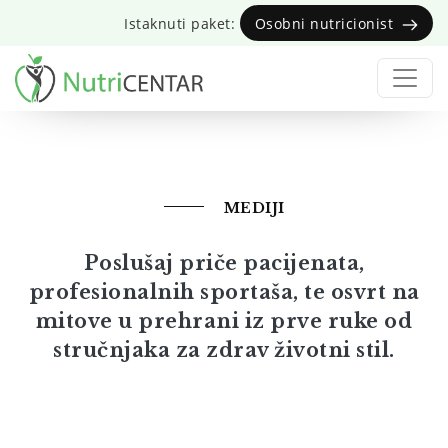
Skoči
Istaknuti paket:
Osobni nutricionist
na
glavni
sadržaj
MEDIJI
Poslušaj priče pacijenata,
profesionalnih sportaša, te osvrt na
mitove u prehrani iz prve ruke od
stručnjaka za zdrav životni stil.