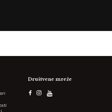
Društvene mreže
ori
osti
i