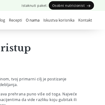
Istaknuti paket:
Osobni nutricionist
log
Recepti
O nama
Iskustva korisnika
Kontakt
ristup
om, tvoj primarni cilj je postizanje
debljanja.
rava prehrana puno više od toga. Najveće
cijentima da vide razliku koju gubitak ili