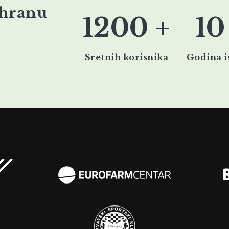
ehranu
1200
+
10
Sretnih korisnika
Godina i