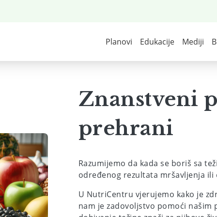
Skoči
na
glavni
Main navigation
sadržaj
Planovi
Edukacije
Mediji
B
Znanstveni p
prehrani
Razumijemo da kada se boriš sa težin
određenog rezultata mršavljenja ili 
U NutriCentru vjerujemo kako je zd
nam je zadovoljstvo pomoći našim pa