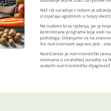
dobivanje težine znači za njihove živ
Naš cilj suradnje s tobom je zdravije
iz osjećaja ugodnosti u tvojoj vlastit
Ne nudimo brza rješenja, jer je tvoje
kontrolirane programe koje vodi naš 
psihologa. Oslanjamo se na znanstv
što nutricionizam zapravo jest - zn
NutriCentar je nutricionistički cent
osnovana u strateškoj suradnji sa N
vodećih nutricionističko-dijagnostič