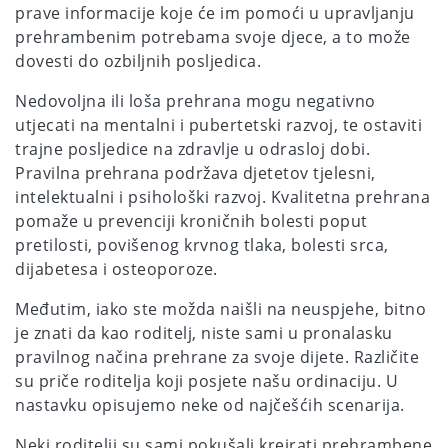
prave informacije koje će im pomoći u upravljanju
prehrambenim potrebama svoje djece, a to može
dovesti do ozbiljnih posljedica.
Nedovoljna ili loša prehrana mogu negativno
utjecati na mentalni i pubertetski razvoj, te ostaviti
trajne posljedice na zdravlje u odrasloj dobi.
Pravilna prehrana podržava djetetov tjelesni,
intelektualni i psihološki razvoj. Kvalitetna prehrana
pomaže u prevenciji kroničnih bolesti poput
pretilosti, povišenog krvnog tlaka, bolesti srca,
dijabetesa i osteoporoze.
Međutim, iako ste možda naišli na neuspjehe, bitno
je znati da kao roditelj, niste sami u pronalasku
pravilnog načina prehrane za svoje dijete. Različite
su priče roditelja koji posjete našu ordinaciju. U
nastavku opisujemo neke od najčešćih scenarija.
Neki roditelji su sami pokušali kreirati prehrambene