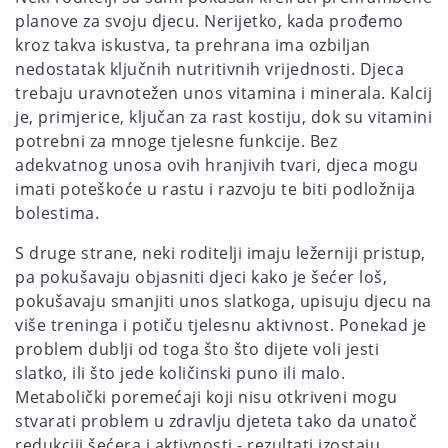
planove za svoju djecu. Nerijetko, kada prođemo
kroz takva iskustva, ta prehrana ima ozbiljan
nedostatak ključnih nutritivnih vrijednosti. Djeca
trebaju uravnotežen unos vitamina i minerala. Kalcij
je, primjerice, ključan za rast kostiju, dok su vitamini
potrebni za mnoge tjelesne funkcije. Bez
adekvatnog unosa ovih hranjivih tvari, djeca mogu
imati poteškoće u rastu i razvoju te biti podložnija
bolestima.
S druge strane, neki roditelji imaju ležerniji pristup,
pa pokušavaju objasniti djeci kako je šećer loš,
pokušavaju smanjiti unos slatkoga, upisuju djecu na
više treninga i potiču tjelesnu aktivnost. Ponekad je
problem dublji od toga što što dijete voli jesti
slatko, ili što jede količinski puno ili malo.
Metabolički poremećaji koji nisu otkriveni mogu
stvarati problem u zdravlju djeteta tako da unatoč
redukciji šećera i aktivnosti - rezultati izostaju.