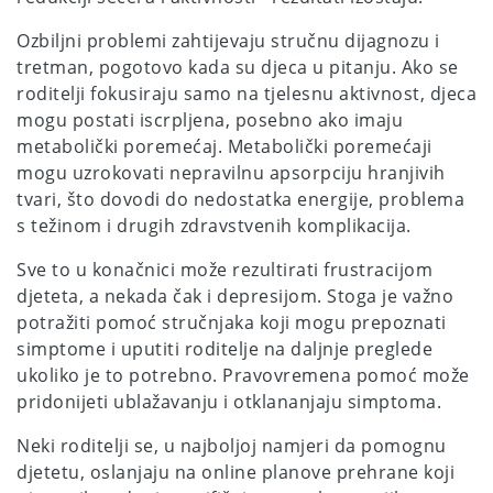
Ozbiljni problemi zahtijevaju stručnu dijagnozu i
tretman, pogotovo kada su djeca u pitanju. Ako se
roditelji fokusiraju samo na tjelesnu aktivnost, djeca
mogu postati iscrpljena, posebno ako imaju
metabolički poremećaj. Metabolički poremećaji
mogu uzrokovati nepravilnu apsorpciju hranjivih
tvari, što dovodi do nedostatka energije, problema
s težinom i drugih zdravstvenih komplikacija.
Sve to u konačnici može rezultirati frustracijom
djeteta, a nekada čak i depresijom. Stoga je važno
potražiti pomoć stručnjaka koji mogu prepoznati
simptome i uputiti roditelje na daljnje preglede
ukoliko je to potrebno. Pravovremena pomoć može
pridonijeti ublažavanju i otklananjaju simptoma.
Neki roditelji se, u najboljoj namjeri da pomognu
djetetu, oslanjaju na online planove prehrane koji